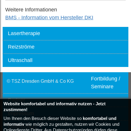
Weitere Informationen
BMS - Information vom Hersteller DKI
Lasertherapie
Reizströme
Ultraschall
Fortbildung /
© TSZ Dresden GmbH & Co KG
Seminare
Partner
Website komfortabel und informativ nutzen - Jetzt
zustimmen!
Impressum
Um Ihnen den Besuch dieser Website so
komfortabel und
informativ
wie möglich zu gestalten, nutzen wir Cookies und
Datenschutz
Onlinedienste Dritter. Aus Datenschutzgründen dürfen diese